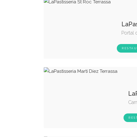
LaPas
Portal 
RESTAU
LaP
Carr
RES