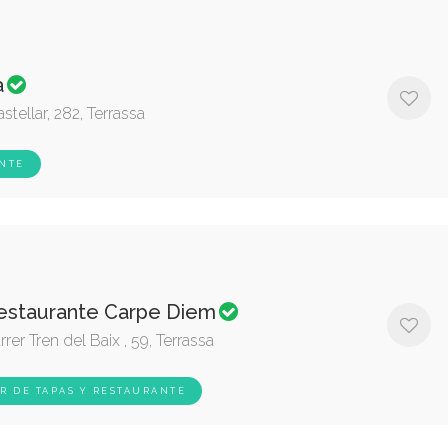
a
stellar, 282, Terrassa
NTE
estaurante Carpe Diem
rrer Tren del Baix , 59, Terrassa
R DE TAPAS Y RESTAURANTE