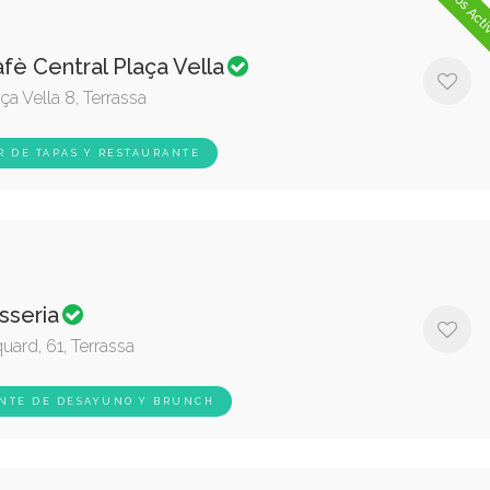
Bonos Act
fè Central Plaça Vella
ça Vella 8, Terrassa
R DE TAPAS Y RESTAURANTE
sseria
uard, 61, Terrassa
NTE DE DESAYUNO Y BRUNCH