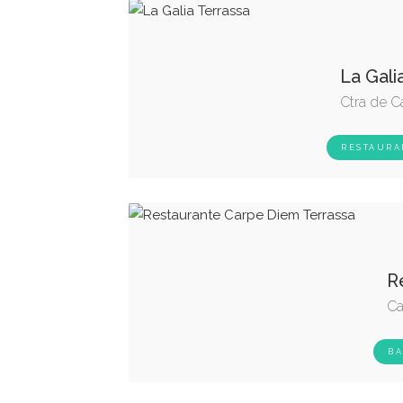
La Gali
Ctra de Ca
RESTAURA
R
Ca
BA