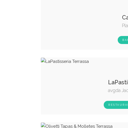
Ca
Pla
BA
LaPasti
avgda Jaq
RESTAURA