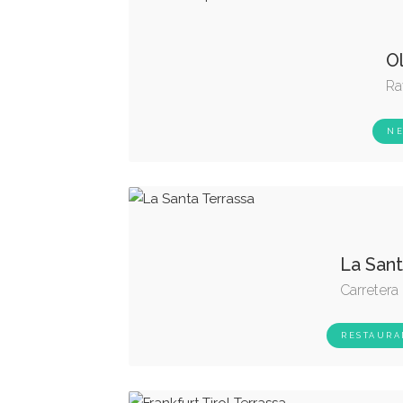
Ol
Ra
NE
La San
Carretera
RESTAURA